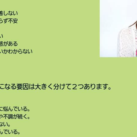
善しない
らず不安
い
感がある
いかわからない
になる要因は大きく分けて２つあります。
に悩んでいる。
や不調が続く。
ない。
んでいる。