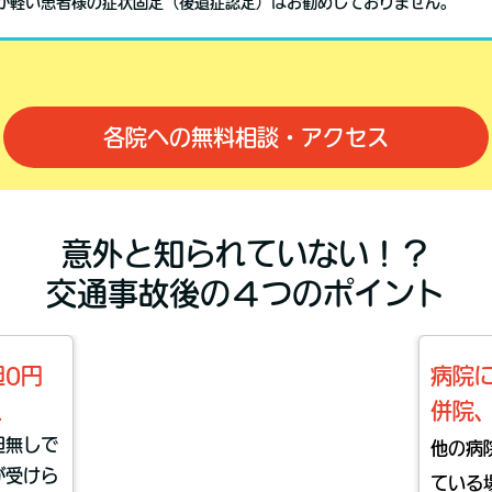
が軽い患者様の症状固定（後遺症認定）はお勧めしておりません。
各院への無料相談・アクセス
意外と知られていない！？
交通事故後の４つのポイント
0円
病院
く
併院
担無しで
他の病
が受けら
ている