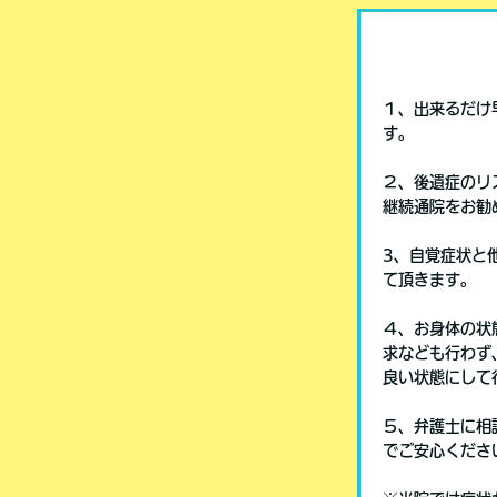
１、出来るだけ
す。
２、後遺症のリ
継続通院をお勧
3、自覚症状と
て頂きます。
４、お身体の状
求なども行わず
良い状態にして
５、弁護士に相
でご安心くださ