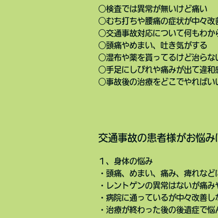
○検査では異常が無いけど痛い
○むち打ちや腰痛の症状が中々改
○交通事故対応について何もわか
○頭痛やめまい、吐き気がする
○湿布や薬を貰ってるけど治らな
○手足にしびれや痛みが出て違和
○事故後の治療をどこでやればい
交通事故の患者様がお悩み
１、身体の悩み
・頭痛、めまい、痛み、痺れなど
・レントゲンの異常はないが痛み
・病院に通っているが中々改善し
・治療が終わった後の後遺症で悩